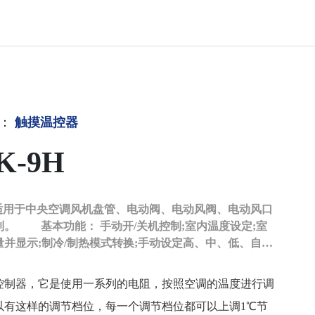
：
触摸温控器
K-9H
9H适用于中央空调风机盘管、电动阀、电动风阀、电动风口
室内温度设定;室
量并显示;制冷/制热模式转换;手动设定高、中、低、自动
功能;睡眠功能;定时开关机功能;按键锁定功能; 可选
外线遥控;背光照明;风机电机阀同步(阀停风机停);风机电
控制器，它是使用一系列的电阻，按照空调的温度进行调
(阀停风机不停);断电记忆功能;
以有这样的调节档位，每一个调节档位都可以上调1℃节