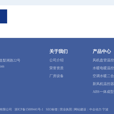
关于我们
产品中心
公司介绍
风机盘管温控
道梨洲路22号
com
荣誉资质
水暖电暖温控
厂房设备
空调水暖二合
新风机温控器
ABS一体成
备有限公司
浙ICP备15009441号-1
SEO标签
|
营业执照
| 网站建设：
中企动力
宁波