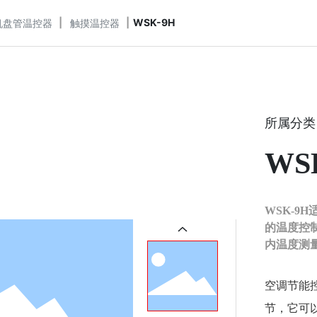
WSK-9H
机盘管温控器
触摸温控器
所属分类
WS
WSK-
的温度控制。 基本功能： 手动开/关机控制;
内温度测
风速;限温
功能： 红
空调节能
动阀不同步
节，它可