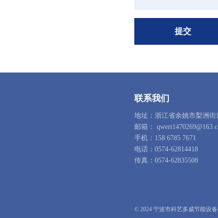
提交
联系我们
地址：浙江省余姚市梨洲街
邮箱：
qwert1470269@163.
手机：
158 6785 7671
电话：
0574-62814418
传真：
0574-62835508
© 2024 宁波市科艺多威节能设