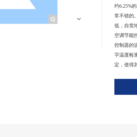
约6.2
常不错的
+
低，自觉
空调节能
控制器的
字温度检
定，使得
的运行时
的效果。
能控制器
的环保意