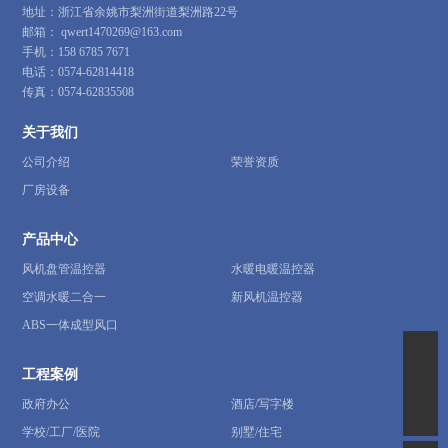
地址：浙江省余姚市梨洲街道梨洲路22号
邮箱：
qwert1470269@163.com
手机：
158 6785 7671
电话：
0574-62814418
传真：
0574-62835508
关于我们
公司介绍
荣誉资质
厂房设备
产品中心
风机盘管温控器
水暖电暖温控器
空调水暖二合一
新风机温控器
ABS一体成型风口
qwert1470269@163.com
工程案例
政府办公
酒店/写字楼
0574-62814418
学校/工厂/医院
别墅/住宅